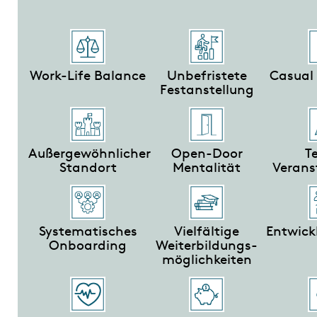
Work-Life Balance
Unbefristete
Casual
Festanstellung
Außergewöhnlicher
Open-Door
T
Standort
Mentalität
Verans
Systematisches
Vielfältige
Entwick
Onboarding
Weiterbildungs-
möglichkeiten