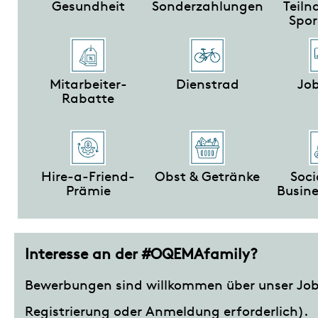
Gesundheit
Sonderzahlungen
Teil
Spor
Mitarbeiter-
Dienstrad
Job
Rabatte
Hire-a-Friend-
Obst & Getränke
Soci
Prämie
Busin
Interesse an der #OQEMAfamily?
Bewerbungen sind willkommen über unser Job-
Registrierung oder Anmeldung erforderlich).