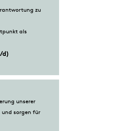
Verantwortung zu
tpunkt als
/d)
uerung unserer
n und sorgen für