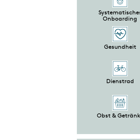
Systematische
Onboarding
Gesundheit
Dienstrad
Obst & Geträn