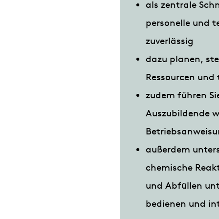
als zentrale Sch
personelle und t
zuverlässig
dazu planen, st
Ressourcen und t
zudem führen Sie
Auszubildende we
Betriebsanweisu
außerdem unterst
chemische Reakt
und Abfüllen un
bedienen und int