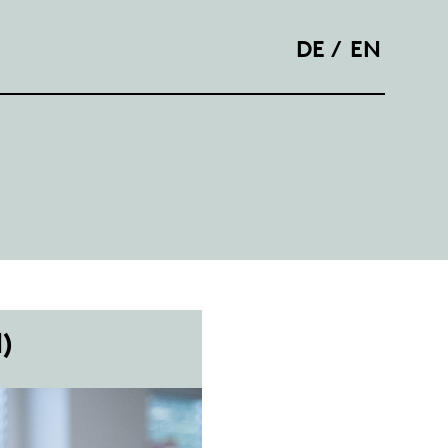
DE
EN
d)