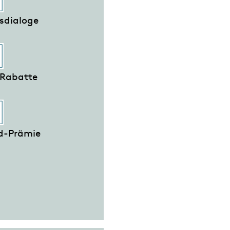
sdialoge
-Rabatte
nd-Prämie