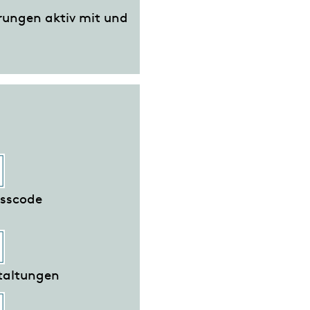
erungen aktiv mit und
esscode
taltungen