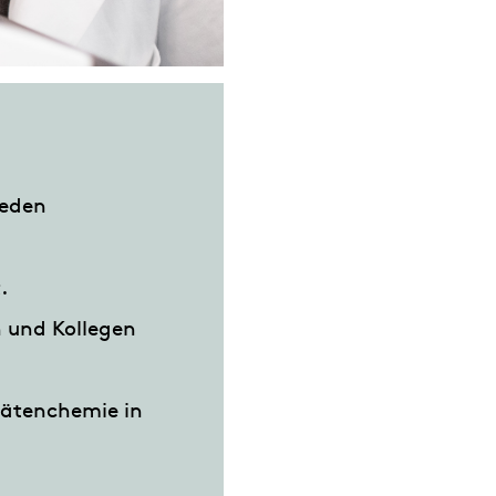
jeden
.
 und Kollegen
tätenchemie in