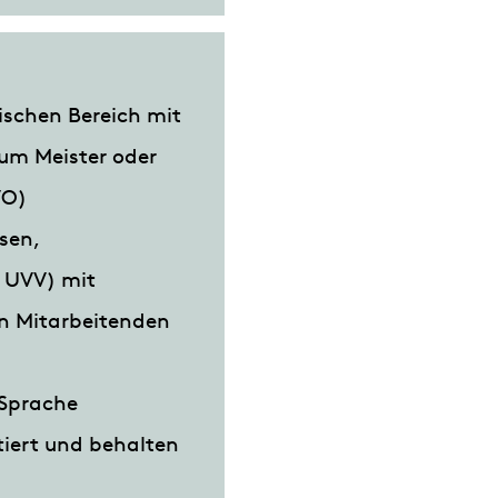
ischen Bereich mit
zum Meister oder
VO)
sen,
, UVV) mit
on Mitarbeitenden
 Sprache
tiert und behalten