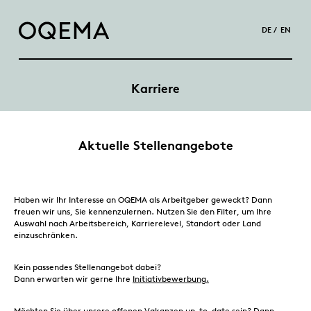
DE
EN
Karriere
Aktuelle Stellenangebote
Haben wir Ihr Interesse an OQEMA als Arbeitgeber geweckt? Dann
freuen wir uns, Sie kennenzulernen. Nutzen Sie den Filter, um Ihre
Auswahl nach Arbeitsbereich, Karrierelevel, Standort oder Land
einzuschränken.
Kein passendes Stellenangebot dabei?
Dann erwarten wir gerne Ihre
Initiativbewerbung.
Möchten Sie über unsere offenen Vakanzen up-to-date sein? Dann